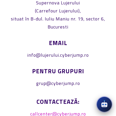
Supernova Lujerului
(Carrefour Lujerului),
situat în B-dul. Iuliu Maniu nr. 19, sector 6,
Bucuresti
EMAIL
info@lujerului.cyberjump.ro
PENTRU GRUPURI
grup@cyberjump.ro
CONTACTEAZĂ:
callcenter@cyberjump.ro