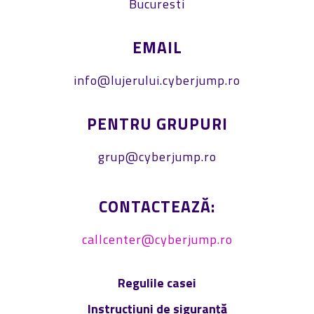
Bucuresti
EMAIL
info@lujerului.cyberjump.ro
PENTRU GRUPURI
grup@cyberjump.ro
CONTACTEAZĂ:
callcenter@cyberjump.ro
Regulile casei
Instrucțiuni de siguranță