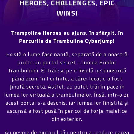
HEROES, CHALLENGES, EPIC
WINS!
Trampoline Heroes au ajuns, în sfârșit, în
Parcurile de Trambuline Cyberjump!
Există o lume fascinantă, separată de a noastră
printr-un portal secret – lumea Eroilor
Trambulinei. Ei trăiesc pe o insulă necunoscută
până acum în Fortnite, a cărei locație a fost
ținută secretă. Astfel, au putut trăi în pace în
lumea lor virtuală a trambulinelor. Însă, într-o zi,
acest portal s-a deschis, iar lumea lor liniștită și
ascunsă a fost pusă în pericol de forțe malefice
din exterior.
Au nevoie de ajutorul tău pentru a readuce pacea